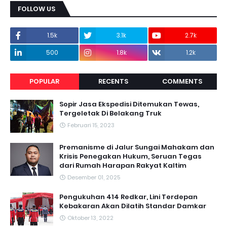
FOLLOW US
1.5k
3.1k
2.7k
500
1.8k
1.2k
POPULAR
RECENTS
COMMENTS
Sopir Jasa Ekspedisi Ditemukan Tewas,
Tergeletak Di Belakang Truk
Februari 15, 2023
Premanisme di Jalur Sungai Mahakam dan
Krisis Penegakan Hukum, Seruan Tegas
dari Rumah Harapan Rakyat Kaltim
Desember 01, 2025
Pengukuhan 414 Redkar, Lini Terdepan
Kebakaran Akan Dilatih Standar Damkar
Oktober 13, 2022