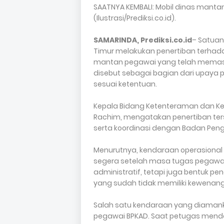
SAATNYA KEMBALI: Mobil dinas manta
(Ilustrasi/Prediksi.co.id).
SAMARINDA, Prediksi.co.id
– Satuan 
Timur melakukan penertiban terhad
mantan pegawai yang telah memasuki
disebut sebagai bagian dari upaya 
sesuai ketentuan.
Kepala Bidang Ketenteraman dan Ket
Rachim, mengatakan penertiban ters
serta koordinasi dengan Badan Peng
Menurutnya, kendaraan operasional 
segera setelah masa tugas pegawai 
administratif, tetapi juga bentuk p
yang sudah tidak memiliki kewenang
Salah satu kendaraan yang diaman
pegawai BPKAD. Saat petugas mendat