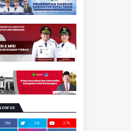
LLOW US
1.5k
3.1k
2.7k