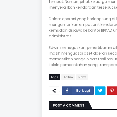
tempat. Namun, pihak keluarga men
menyerahkan kendaraan tersebut s
Dalam operasi yang berlangsung di k
mengamankan empat unit kendaraan
kemudian dibawa ke kantor BPKAD un
administrasi.
Edwin menegaskan, penertiban ini di
masih menguasai aset daerah secar
memastikan pengelolaan fasilitas 
kelola pemerintahan yang transparan 
Tags
Kaltim
News
Berbagi
POST A COMMENT