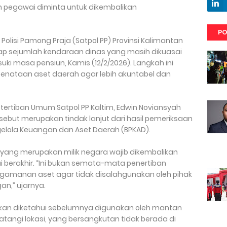
n pegawai diminta untuk dikembalikan
PO
Polisi Pamong Praja (Satpol PP) Provinsi Kalimantan
ap sejumlah kendaraan dinas yang masih dikuasai
 masa pensiun, Kamis (12/2/2026). Langkah ini
penataan aset daerah agar lebih akuntabel dan
ertiban Umum Satpol PP Kaltim, Edwin Noviansyah
ebut merupakan tindak lanjut dari hasil pemeriksaan
elola Keuangan dan Aset Daerah (BPKAD).
yang merupakan milik negara wajib dikembalikan
berakhir. “Ini bukan semata-mata penertiban
engamanan aset agar tidak disalahgunakan oleh pihak
an,” ujarnya.
kan diketahui sebelumnya digunakan oleh mantan
angi lokasi, yang bersangkutan tidak berada di