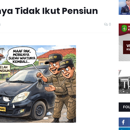
ya Tidak Ikut Pensiun
s
0
FO